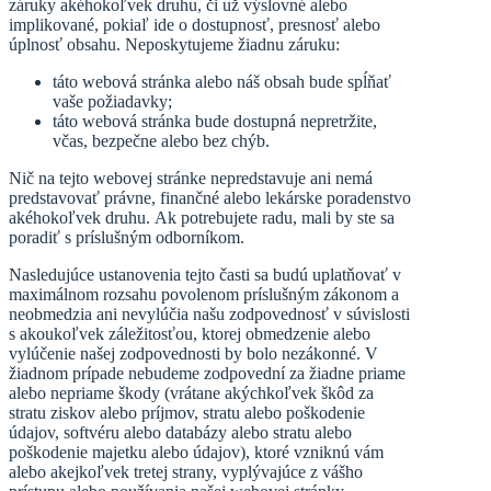
záruky akéhokoľvek druhu, či už výslovné alebo
implikované, pokiaľ ide o dostupnosť, presnosť alebo
úplnosť obsahu. Neposkytujeme žiadnu záruku:
táto webová stránka alebo náš obsah bude spĺňať
vaše požiadavky;
táto webová stránka bude dostupná nepretržite,
včas, bezpečne alebo bez chýb.
Nič na tejto webovej stránke nepredstavuje ani nemá
predstavovať právne, finančné alebo lekárske poradenstvo
akéhokoľvek druhu. Ak potrebujete radu, mali by ste sa
poradiť s príslušným odborníkom.
Nasledujúce ustanovenia tejto časti sa budú uplatňovať v
maximálnom rozsahu povolenom príslušným zákonom a
neobmedzia ani nevylúčia našu zodpovednosť v súvislosti
s akoukoľvek záležitosťou, ktorej obmedzenie alebo
vylúčenie našej zodpovednosti by bolo nezákonné. V
žiadnom prípade nebudeme zodpovední za žiadne priame
alebo nepriame škody (vrátane akýchkoľvek škôd za
stratu ziskov alebo príjmov, stratu alebo poškodenie
údajov, softvéru alebo databázy alebo stratu alebo
poškodenie majetku alebo údajov), ktoré vzniknú vám
alebo akejkoľvek tretej strany, vyplývajúce z vášho