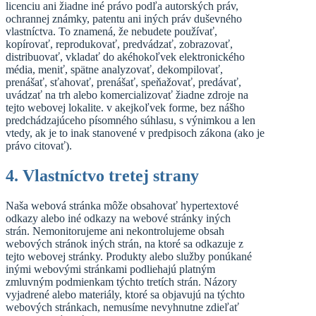
licenciu ani žiadne iné právo podľa autorských práv,
ochrannej známky, patentu ani iných práv duševného
vlastníctva. To znamená, že nebudete používať,
kopírovať, reprodukovať, predvádzať, zobrazovať,
distribuovať, vkladať do akéhokoľvek elektronického
média, meniť, spätne analyzovať, dekompilovať,
prenášať, sťahovať, prenášať, speňažovať, predávať,
uvádzať na trh alebo komercializovať žiadne zdroje na
tejto webovej lokalite. v akejkoľvek forme, bez nášho
predchádzajúceho písomného súhlasu, s výnimkou a len
vtedy, ak je to inak stanovené v predpisoch zákona (ako je
právo citovať).
4. Vlastníctvo tretej strany
Naša webová stránka môže obsahovať hypertextové
odkazy alebo iné odkazy na webové stránky iných
strán. Nemonitorujeme ani nekontrolujeme obsah
webových stránok iných strán, na ktoré sa odkazuje z
tejto webovej stránky. Produkty alebo služby ponúkané
inými webovými stránkami podliehajú platným
zmluvným podmienkam týchto tretích strán. Názory
vyjadrené alebo materiály, ktoré sa objavujú na týchto
webových stránkach, nemusíme nevyhnutne zdieľať