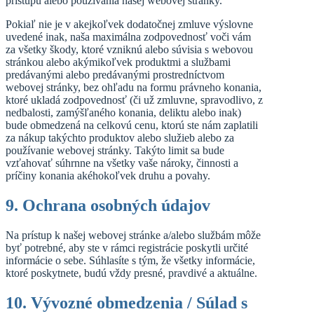
prístupu alebo používania našej webovej stránky.
Pokiaľ nie je v akejkoľvek dodatočnej zmluve výslovne
uvedené inak, naša maximálna zodpovednosť voči vám
za všetky škody, ktoré vzniknú alebo súvisia s webovou
stránkou alebo akýmikoľvek produktmi a službami
predávanými alebo predávanými prostredníctvom
webovej stránky, bez ohľadu na formu právneho konania,
ktoré ukladá zodpovednosť (či už zmluvne, spravodlivo, z
nedbalosti, zamýšľaného konania, deliktu alebo inak)
bude obmedzená na celkovú cenu, ktorú ste nám zaplatili
za nákup takýchto produktov alebo služieb alebo za
používanie webovej stránky. Takýto limit sa bude
vzťahovať súhrnne na všetky vaše nároky, činnosti a
príčiny konania akéhokoľvek druhu a povahy.
9. Ochrana osobných údajov
Na prístup k našej webovej stránke a/alebo službám môže
byť potrebné, aby ste v rámci registrácie poskytli určité
informácie o sebe. Súhlasíte s tým, že všetky informácie,
ktoré poskytnete, budú vždy presné, pravdivé a aktuálne.
10. Vývozné obmedzenia / Súlad s