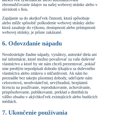
zhromažďovanie údajov na našej webovej stránke alebo v
súvislosti s ňou.
Zapájanie sa do akejkoľvek činnosti, ktorá spôsobuje
alebo môže spôsobiť poškodenie webovej stránky alebo
ktorá zasahuje do výkonu, dostupnosti alebo prístupnosti
webovej stránky, je prísne zakázané.
6. Odovzdanie nápadu
Neodosielajte žiadne nápady, vynálezy, autorské diela ani
iné informácie, ktoré možno považovať za vaše duševné
vlastníctvo a ktoré by ste nám chceli prezentovať, pokiaľ
sme predtým nepodpísali dohodu týkajúcu sa duševného
vlastníctva alebo zmluvu o mlčanlivosti. Ak nám ho
prezradíte bez takejto písomnej dohody, udeľujete nám
celosvetovú, neodvolateľnú, nevýhradnú, bezplatnú
licenciu na používanie, reprodukovanie, uchovávanie,
prispôsobovanie, publikovanie, preklad a distribúciu
vášho obsahu v akýchkoľvek existujúcich alebo budúcich
médiách.
7. Ukončenie používania