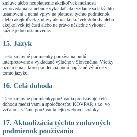
zmluve alebo neuplatnenie akejkoľvek možnosti
vypovedania sa nebude vykladať ako vzdanie sa takýchto
ustanovení a nemá vplyv na platnosť týchto podmienok
alebo akejkoľvek zmluvy alebo akejkoľvek dohody alebo
akejkoľvek jej časti alebo na právo následne vykonať
každé jedno ustanovenie.
15. Jazyk
Tieto zmluvné podmienky používania budú
interpretované a vykladané výlučne v Slovenčina. Všetky
oznámenia a korešpondencia budú napísané výlučne v
tomto jazyku.
16. Celá dohoda
Tieto zmluvné podmienkypoužívania predstavujú celú
dohodu medzi vami a spoločnosťou KOVPAP, s.r.o. vo
vzťahu k vášmu používaniu tejto webovej stránky.
17. Aktualizácia týchto zmluvných
podmienok používania