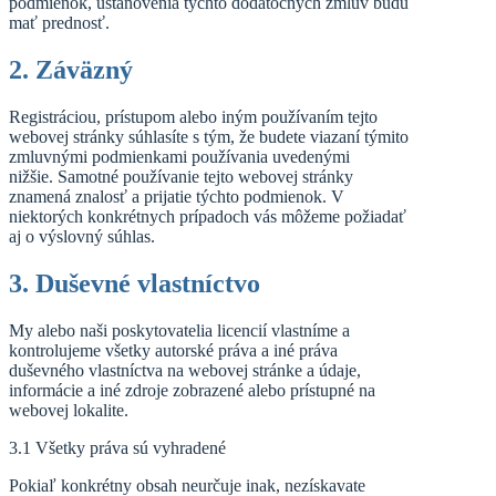
podmienok, ustanovenia týchto dodatočných zmlúv budú
mať prednosť.
2. Záväzný
Registráciou, prístupom alebo iným používaním tejto
webovej stránky súhlasíte s tým, že budete viazaní týmito
zmluvnými podmienkami používania uvedenými
nižšie. Samotné používanie tejto webovej stránky
znamená znalosť a prijatie týchto podmienok. V
niektorých konkrétnych prípadoch vás môžeme požiadať
aj o výslovný súhlas.
3. Duševné vlastníctvo
My alebo naši poskytovatelia licencií vlastníme a
kontrolujeme všetky autorské práva a iné práva
duševného vlastníctva na webovej stránke a údaje,
informácie a iné zdroje zobrazené alebo prístupné na
webovej lokalite.
3.1 Všetky práva sú vyhradené
Pokiaľ konkrétny obsah neurčuje inak, nezískavate