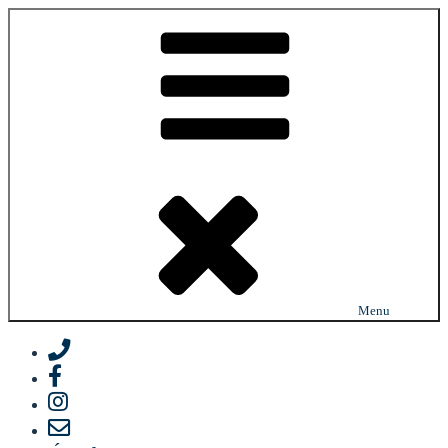
Prejsť
na
obsah
Menu