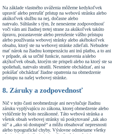
Na základe vlastného uváženia môžeme kedykoľvek
upraviť alebo prerušiť prístup na webovú stránku alebo
akúkoľvek službu na nej, dočasne alebo
natrvalo. Súhlasíte s tým, že nenesieme zodpovednosť
voči vám ani žiadnej tretej strane za akúkoľvek takúto
úpravu, pozastavenie alebo prerušenie vášho prístupu
alebo používania webovej stránky alebo akéhokoľvek
obsahu, ktorý ste na webovej stránke zdieľali. Nebudete
mať nárok na žiadnu kompenzáciu ani inú platbu, a to ani
v prípade, ak sa určité funkcie, nastavenia a/alebo
akýkoľvek obsah, ktorým ste prispeli alebo na ktorý ste sa
spoliehali, natrvalo stratili. Nesmiete obchádzať, ani sa
pokúšať obchádzať žiadne opatrenia na obmedzenie
prístupu na našej webovej stránke.
8. Záruky a zodpovednosť
Nič v tejto časti neobmedzuje ani nevylučuje žiadnu
záruku vyplývajúcu zo zákona, ktorej obmedzenie alebo
vylúčenie by bolo nezákonné. Táto webová stránka a
všetok obsah webovej stránky sú poskytované „tak ako
sú“ a „ako sú dostupné“ a môžu obsahovať nepresnosti
alebo typografické chyby. Výslovne odmietame všetky