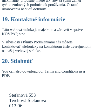
maximálnej prípustnej miere tak, aby sa splnil zámer
týchto zmluvných podmienok používania. Ostatné
ustanovenia nebudú dotknuté.
19. Kontaktné informácie
Táto webová stránka je majetkom a zároveň v správe
KOVPAP, s.r.o..
V súvislosti s týmito Podmienkami nás môžete
kontaktovať telefonicky na kontaktnom čísle uverejnenom
na našej webovej stránke.
20. Stiahnúť
You can also
download
our Terms and Conditions as a
PDF.
Štefanová 553
Terchová-Štefanová
013 06