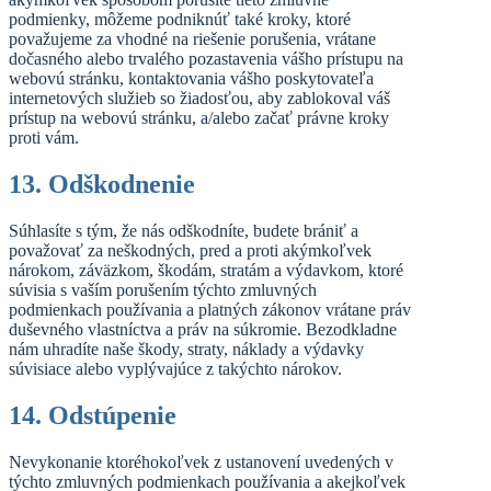
podmienky, môžeme podniknúť také kroky, ktoré
považujeme za vhodné na riešenie porušenia, vrátane
dočasného alebo trvalého pozastavenia vášho prístupu na
webovú stránku, kontaktovania vášho poskytovateľa
internetových služieb so žiadosťou, aby zablokoval váš
prístup na webovú stránku, a/alebo začať právne kroky
proti vám.
13. Odškodnenie
Súhlasíte s tým, že nás odškodníte, budete brániť a
považovať za neškodných, pred a proti akýmkoľvek
nárokom, záväzkom, škodám, stratám a výdavkom, ktoré
súvisia s vaším porušením týchto zmluvných
podmienkach používania a platných zákonov vrátane práv
duševného vlastníctva a práv na súkromie. Bezodkladne
nám uhradíte naše škody, straty, náklady a výdavky
súvisiace alebo vyplývajúce z takýchto nárokov.
14. Odstúpenie
Nevykonanie ktoréhokoľvek z ustanovení uvedených v
týchto zmluvných podmienkach používania a akejkoľvek