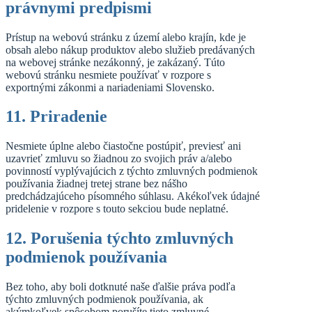
právnymi predpismi
Prístup na webovú stránku z území alebo krajín, kde je
obsah alebo nákup produktov alebo služieb predávaných
na webovej stránke nezákonný, je zakázaný. Túto
webovú stránku nesmiete používať v rozpore s
exportnými zákonmi a nariadeniami Slovensko.
11. Priradenie
Nesmiete úplne alebo čiastočne postúpiť, previesť ani
uzavrieť zmluvu so žiadnou zo svojich práv a/alebo
povinností vyplývajúcich z týchto zmluvných podmienok
používania žiadnej tretej strane bez nášho
predchádzajúceho písomného súhlasu. Akékoľvek údajné
pridelenie v rozpore s touto sekciou bude neplatné.
12. Porušenia týchto zmluvných
podmienok používania
Bez toho, aby boli dotknuté naše ďalšie práva podľa
týchto zmluvných podmienok používania, ak
akýmkoľvek spôsobom porušíte tieto zmluvné