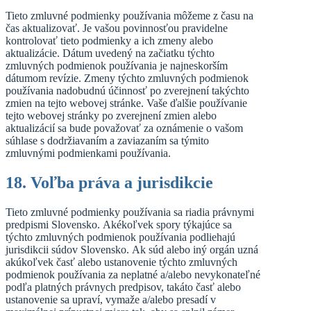
Tieto zmluvné podmienky používania môžeme z času na
čas aktualizovať. Je vašou povinnosťou pravidelne
kontrolovať tieto podmienky a ich zmeny alebo
aktualizácie. Dátum uvedený na začiatku týchto
zmluvných podmienok používania je najneskorším
dátumom revízie. Zmeny týchto zmluvných podmienok
používania nadobudnú účinnosť po zverejnení takýchto
zmien na tejto webovej stránke. Vaše ďalšie používanie
tejto webovej stránky po zverejnení zmien alebo
aktualizácií sa bude považovať za oznámenie o vašom
súhlase s dodržiavaním a zaviazaním sa týmito
zmluvnými podmienkami používania.
18. Voľba práva a jurisdikcie
Tieto zmluvné podmienky používania sa riadia právnymi
predpismi Slovensko. Akékoľvek spory týkajúce sa
týchto zmluvných podmienok používania podliehajú
jurisdikcii súdov Slovensko. Ak súd alebo iný orgán uzná
akúkoľvek časť alebo ustanovenie týchto zmluvných
podmienok používania za neplatné a/alebo nevykonateľné
podľa platných právnych predpisov, takáto časť alebo
ustanovenie sa upraví, vymaže a/alebo presadí v