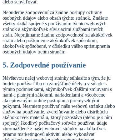
alebo schvaľovať.
Nebudeme zodpovední za žiadne postupy ochrany
osobných údajov alebo obsah týchto stránok. Znášate
všetky riziká spojené s používaním týchto webových
stránok a akýmikoľvek súvisiacimi službami tretích
strán. Neprijímame žiadnu zodpovednosť za akúkoľvek
stratu alebo poškodenie akýmkoľvek spôsobom,
akokoľvek spôsobené, v dôsledku vášho sprístupnenia
osobných údajov tretím stranám.
5. Zodpovedné používanie
Návštevou našej webovej stránky súhlasíte s tým, že ju
budete používať iba na zamýšľané účely a v súlade s
týmito podmienkami, akýmikoľvek ďalšími zmluvami s
nami a platnými zákonmi, nariadeniami a všeobecne
akceptovanými online postupmi a priemyselnými
pokynmi. Nesmiete používať našu webovú stránku alebo
služby na používanie, zverejňovanie alebo distribúciu
akéhokoľvek materiálu, ktorý pozostáva (alebo je s ním
spojený) škodlivý počítačový softvér; používať údaje
zhromaždené z našej webovej stránky na akúkoľvek
priamu marketingovú aktivitu alebo vykonávať
akékoľvek systematické alebo automatizované