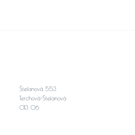
Štefanová 553
Terchová-Štefanová
013 06